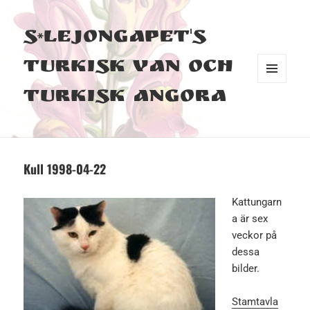
S*Lejongapet's
Turkisk Van och
MENY
Turkisk Angora
OCH
WIDGETS
Kull 1998-04-22
Kattungarn
a är sex
veckor på
dessa
bilder.
Stamtavla