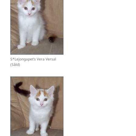
S*Lejongapet’s Vera Versal
(Såld)