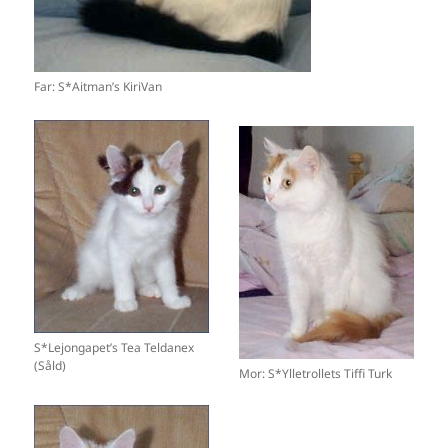
Far: S*Aitman’s KiriVan
S*Lejongapet’s Tea Teldanex
(Såld)
Mor: S*Ylletrollets Tiffi Turk