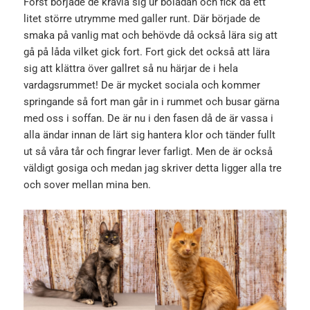
Först började de kravla sig ur bolådan och fick då ett
litet större utrymme med galler runt. Där började de
smaka på vanlig mat och behövde då också lära sig att
gå på låda vilket gick fort. Fort gick det också att lära
sig att klättra över gallret så nu härjar de i hela
vardagsrummet! De är mycket sociala och kommer
springande så fort man går in i rummet och busar gärna
med oss i soffan. De är nu i den fasen då de är vassa i
alla ändar innan de lärt sig hantera klor och tänder fullt
ut så våra tår och fingrar lever farligt. Men de är också
väldigt gosiga och medan jag skriver detta ligger alla tre
och sover mellan mina ben.