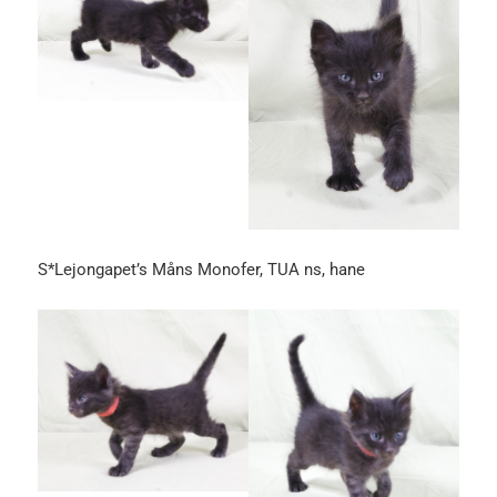
S*Lejongapet’s Måns Monofer, TUA ns, hane