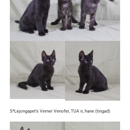
S*Lejongapet’s Verner Venofer, TUA n, hane (tingad)