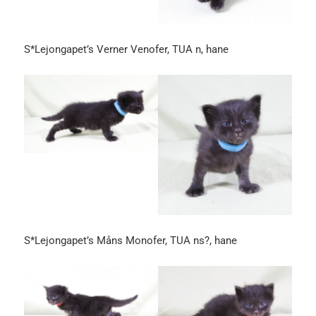
S*Lejongapet’s Verner Venofer, TUA n, hane
S*Lejongapet’s Måns Monofer, TUA ns?, hane