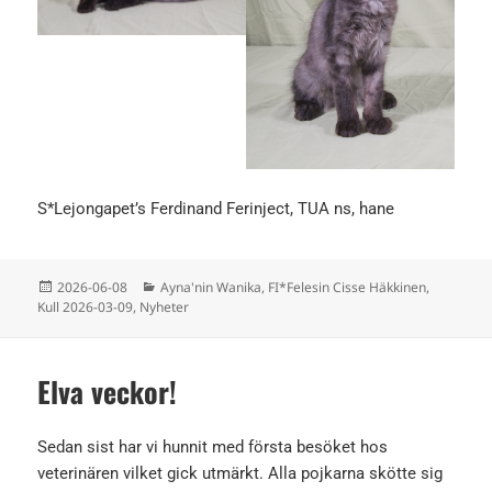
S*Lejongapet’s Ferdinand Ferinject, TUA ns, hane
Postat
Kategorier
2026-06-08
Ayna'nin Wanika
,
FI*Felesin Cisse Häkkinen
,
Kull 2026-03-09
,
Nyheter
Elva veckor!
Sedan sist har vi hunnit med första besöket hos
veterinären vilket gick utmärkt. Alla pojkarna skötte sig