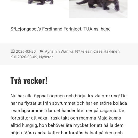
S*Lejongapet’s Ferdinand Ferinject, TUA ns, hane
Postat
Kategorier
2026-03-30
Ayna'nin Wanika
,
FI*Felesin Cisse Häkkinen
,
Kull 2026-03-09
,
Nyheter
Två veckor!
Nu har alla öppnat ögonen och börjat kravla omkring! De
har nu flyttat ut från sovrummet och har en större bolåda
i vardagsrummet där det händer lite mer på dagarna. De
fortsätter att växa i rask takt och mamma Maja känns
alltid hungrig, hon behöver äta mycket för att hålla dem
nöjda. Våra andra katter har förstås hälsat på dem och