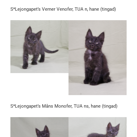
S*Lejongapet’s Verner Venofer, TUA n, hane (tingad)
S*Lejongapet’s Måns Monofer, TUA ns, hane (tingad)