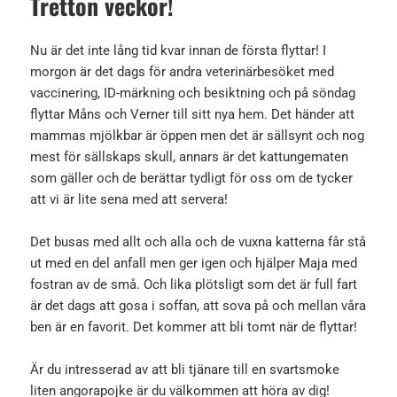
Tretton veckor!
Nu är det inte lång tid kvar innan de första flyttar! I
morgon är det dags för andra veterinärbesöket med
vaccinering, ID-märkning och besiktning och på söndag
flyttar Måns och Verner till sitt nya hem. Det händer att
mammas mjölkbar är öppen men det är sällsynt och nog
mest för sällskaps skull, annars är det kattungematen
som gäller och de berättar tydligt för oss om de tycker
att vi är lite sena med att servera!
Det busas med allt och alla och de vuxna katterna får stå
ut med en del anfall men ger igen och hjälper Maja med
fostran av de små. Och lika plötsligt som det är full fart
är det dags att gosa i soffan, att sova på och mellan våra
ben är en favorit. Det kommer att bli tomt när de flyttar!
Är du intresserad av att bli tjänare till en svartsmoke
liten angorapojke är du välkommen att höra av dig!