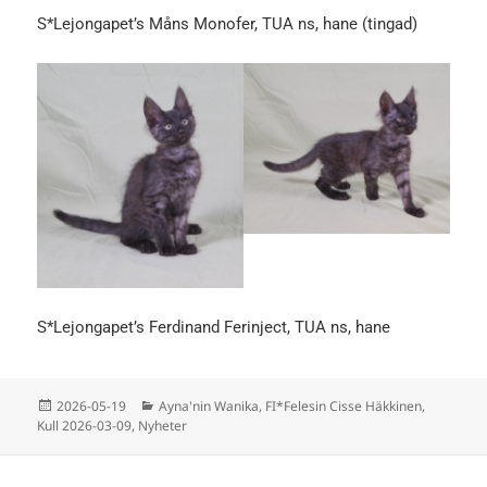
S*Lejongapet’s Måns Monofer, TUA ns, hane (tingad)
S*Lejongapet’s Ferdinand Ferinject, TUA ns, hane
Postat
Kategorier
2026-05-19
Ayna'nin Wanika
,
FI*Felesin Cisse Häkkinen
,
Kull 2026-03-09
,
Nyheter