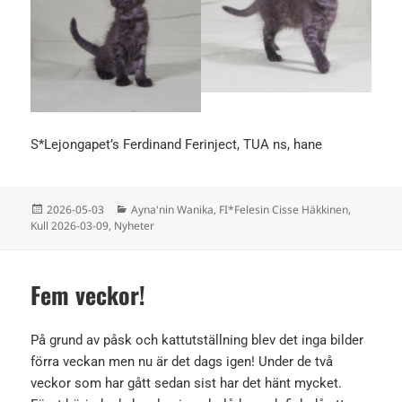
S*Lejongapet’s Ferdinand Ferinject, TUA ns, hane
Postat
Kategorier
2026-05-03
Ayna'nin Wanika
,
FI*Felesin Cisse Häkkinen
,
Kull 2026-03-09
,
Nyheter
Fem veckor!
På grund av påsk och kattutställning blev det inga bilder
förra veckan men nu är det dags igen! Under de två
veckor som har gått sedan sist har det hänt mycket.