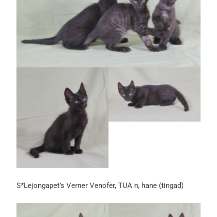
S*Lejongapet’s Verner Venofer, TUA n, hane (tingad)