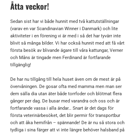
Åtta veckor!
Sedan sist har vi både hunnit med två kattutställningar
(varav en var Scandinavian Winner i Danmark) och lite
aktiviteter i en förening vi är med i så det har tyvärr inte
blivit så många bilder. Vi har också hunnit med att få vårt
första besök av blivande ägare till våra kattungar, Verner
och Måns är tingade men Ferdinand är fortfarande
tillgänglig!
De har nu tillgång till hela huset även om de mest är på
övervåningen. De gosar ofta med mamma men man ser
dem sälla dia utan äter både torrfoder och blötmat flera
gånger per dag. De busar med varandra och oss och är
fortfarande vassa i alla ändar… Snart är det dags för
första veterinärbesöket, det blir permir för transportbur
och att åka hemifrån – spännande! De är nu så stora och
tydliga i sina färger att vi inte längre behöver halsband på