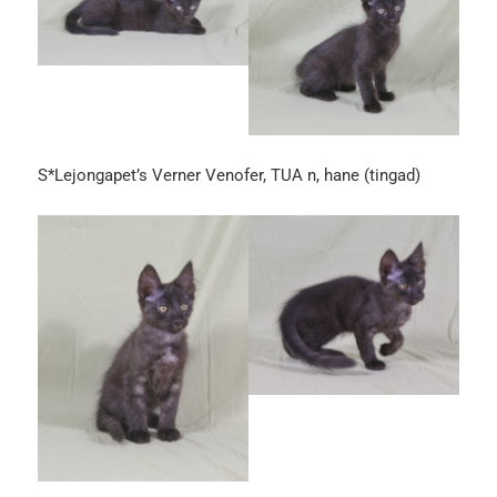
S*Lejongapet’s Verner Venofer, TUA n, hane (tingad)