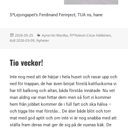
S*Lejongapet’s Ferdinand Ferinject, TUA ns, hane
Postat
Kategorier
2026-05-25
Ayna'nin Wanika
,
FI*Felesin Cisse Häkkinen
,
Kull 2026-03-09
,
Nyheter
Tio veckor!
Inte nog med att de härjar i hela huset och rasar upp och
ned för trappan, de har även börjat förstå kattluckorna vi
har till balkong och altan, båda förstås innätade. Nu vet
man aldrig var man hittar dem men så fort vi kommer
hem från jobbet kommer de i full fart och ska hälsa –
och tigga lite mat förstås… De äter både blöt och torr
mat med god aptit och om inte vi är nog snabba med att
ställa fram deras mat ger de sig på de vuxnas käk. De