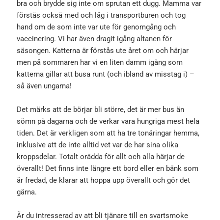
bra och brydde sig inte om sprutan ett dugg. Mamma var
förstås också med och låg i transportburen och tog
hand om de som inte var ute för genomgång och
vaccinering. Vi har även dragit igång altanen för
säsongen. Katterna är förstås ute året om och härjar
men på sommaren har vi en liten damm igång som
katterna gillar att busa runt (och ibland av misstag i) –
så även ungarna!
Det märks att de börjar bli större, det är mer bus än
sömn på dagarna och de verkar vara hungriga mest hela
tiden. Det är verkligen som att ha tre tonäringar hemma,
inklusive att de inte alltid vet var de har sina olika
kroppsdelar. Totalt orädda för allt och alla härjar de
överallt! Det finns inte längre ett bord eller en bänk som
är fredad, de klarar att hoppa upp överallt och gör det
gärna.
Är du intresserad av att bli tjänare till en svartsmoke