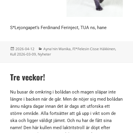
S*Lejongapet’s Ferdinand Ferinject, TUA ns, hane
Postat
Kategorier
2026-04-12
Ayna'nin Wanika
,
FI*Felesin Cisse Häkkinen
,
Kull 2026-03-09
,
Nyheter
Tre veckor!
Nu busar de omkring i bolådan och magen släpar inte
längre i backen när de går. Men de nöjer sig med bolådan
ännu några dagar innan det är dags att utforska ett
större område. Alla fortsätter att gå upp i vikt som de
ska och ligger väldigt jämnt. Och nu har de fått sina
namn! Den här kullen med laktritstroll är döpt efter