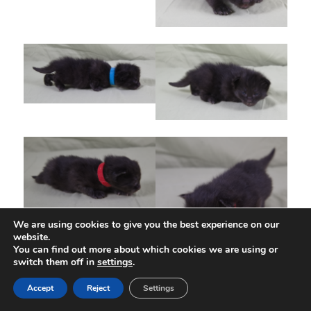
We are using cookies to give you the best experience on our
website.
You can find out more about which cookies we are using or
switch them off in
settings
.
Accept
Reject
Settings
Postat
Kategorier
2026-03-23
Ayna'nin Wanika
,
FI*Felesin Cisse Häkkinen
,
Kull 2026-03-09
,
Nyheter