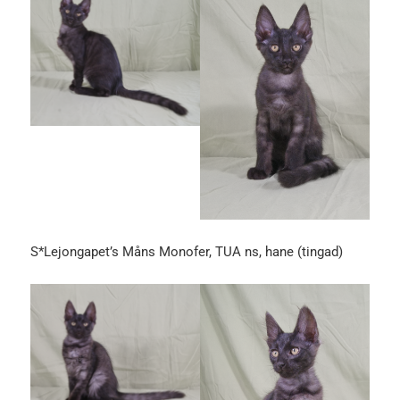
S*Lejongapet’s Måns Monofer, TUA ns, hane (tingad)