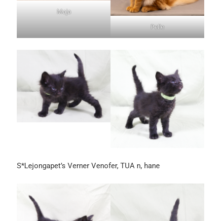
Maja
Pelle
S*Lejongapet’s Verner Venofer, TUA n, hane