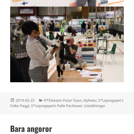
Postat
Kategorier
2019-05-25
FI*Elekatin Pulun Taavi
,
Nyheter
,
S*Lejongapet's
Folke Flagyl
,
S*Lejongapet’s Palle Paclitaxel
,
Utställningar
Bara angoror