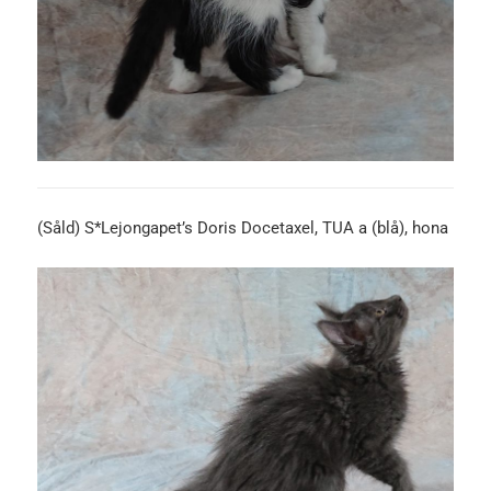
(Såld) S*Lejongapet’s Doris Docetaxel, TUA a (blå), hona