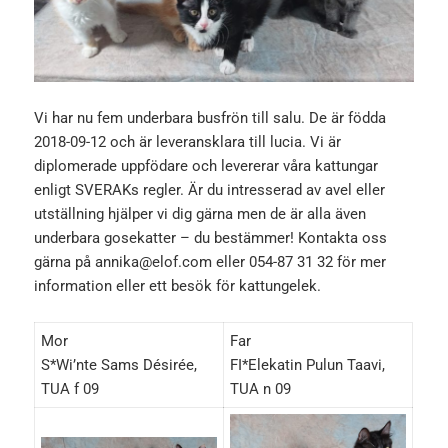
Vi har nu fem underbara busfrön till salu. De är födda
2018-09-12 och är leveransklara till lucia. Vi är
diplomerade uppfödare och levererar våra kattungar
enligt SVERAKs regler. Är du intresserad av avel eller
utställning hjälper vi dig gärna men de är alla även
underbara gosekatter – du bestämmer! Kontakta oss
gärna på annika@elof.com eller 054-87 31 32 för mer
information eller ett besök för kattungelek.
Mor
Far
S*Wi’nte Sams Désirée,
FI*Elekatin Pulun Taavi,
TUA f 09
TUA n 09