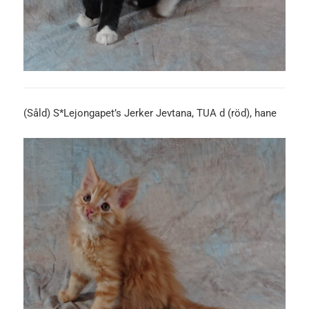
(Såld) S*Lejongapet’s Jerker Jevtana, TUA d (röd), hane