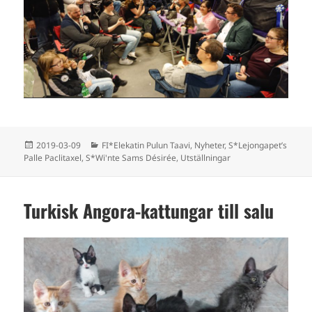
Postat
Kategorier
2019-03-09
FI*Elekatin Pulun Taavi
,
Nyheter
,
S*Lejongapet’s
Palle Paclitaxel
,
S*Wi'nte Sams Désirée
,
Utställningar
Turkisk Angora-kattungar till salu