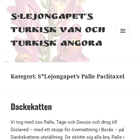
S*Lejongapet's
Turkisk Van och
MENY
Turkisk Angora
OCH
WIDGETS
Kategori:
S*Lejongapet’s Palle Paclitaxel
Dackekatten
Vi tog med oss Palle, Tage och Dessie och drog till
Gislaved – med ett stopp för övernattning i Borås – på
Dackekattens utställning. De skötte sig alla bra, Palle i