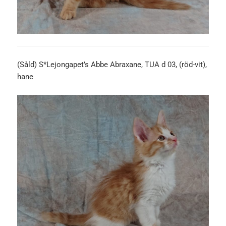
(Såld) S*Lejongapet’s Abbe Abraxane, TUA d 03, (röd-vit),
hane