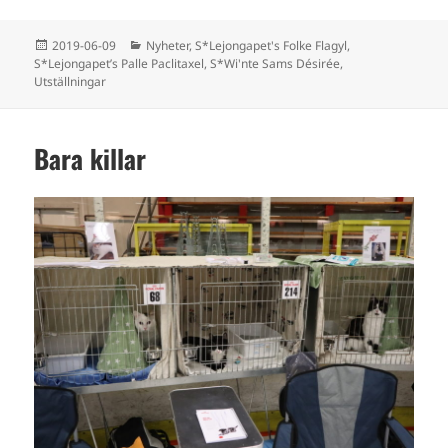
Postat
Kategorier
2019-06-09
Nyheter
,
S*Lejongapet's Folke Flagyl
,
S*Lejongapet’s Palle Paclitaxel
,
S*Wi'nte Sams Désirée
,
Utställningar
Bara killar