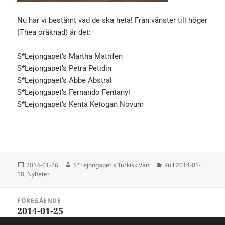
Nu har vi bestämt vad de ska heta! Från vänster till höger
(Thea oräknad) är det:
S*Lejongapet’s Martha Matrifen
S*Lejongapet’s Petra Petidin
S*Lejongpaet’s Abbe Abstral
S*Lejongapet’s Fernando Fentanyl
S*Lejongapet’s Kenta Ketogan Novum
Postat
Författare
Kategorier
2014-01-26
S*Lejongapet's Turkisk Van
Kull 2014-01-
18
,
Nyheter
Inläggsnavigering
FÖREGÅENDE
2014-01-25
Föregående
inlägg: