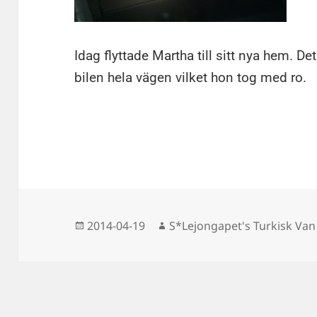
Idag flyttade Martha till sitt nya hem. De
bilen hela vägen vilket hon tog med ro.
Postat
Författare
2014-04-19
S*Lejongapet's Turkisk Van