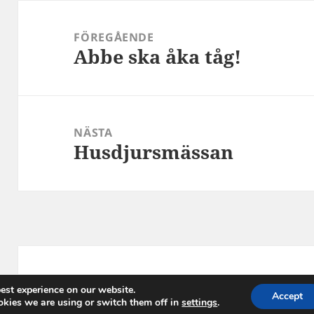
Inläggsnavigering
FÖREGÅENDE
Abbe ska åka tåg!
Föregående
inlägg:
NÄSTA
Husdjursmässan
Nästa
inlägg:
Drivs med WordPress
est experience on our website.
Accept
kies we are using or switch them off in
settings
.