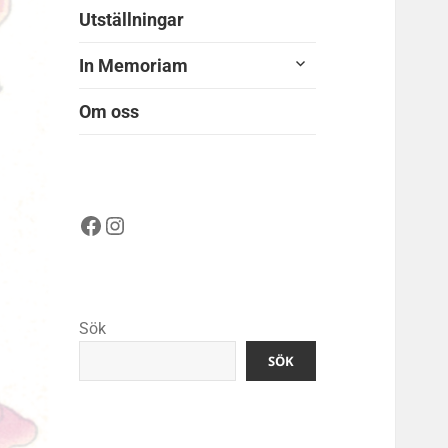
Utställningar
expandera
In Memoriam
undermeny
Om oss
Facebook
Instagram
Sök
SÖK