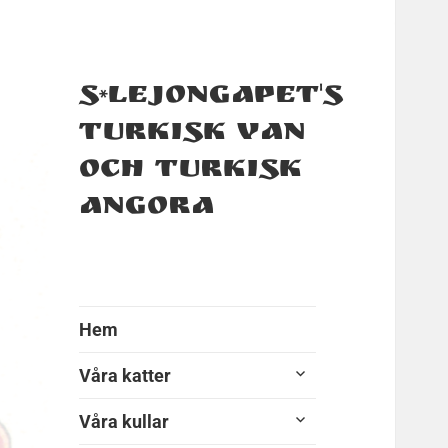
S*Lejongapet's
Turkisk Van
och Turkisk
Angora
Hem
expandera
Våra katter
undermeny
expandera
Våra kullar
undermeny