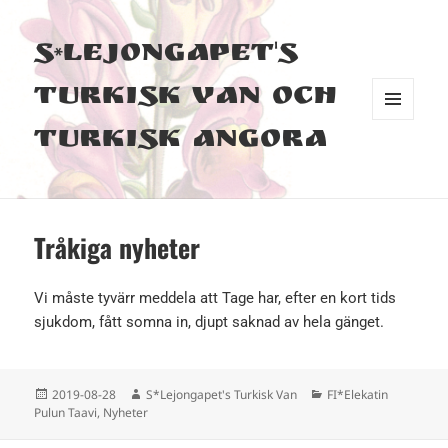
S*Lejongapet's
Turkisk Van och
MENY
Turkisk Angora
OCH
WIDGETS
Tråkiga nyheter
Vi måste tyvärr meddela att Tage har, efter en kort tids
sjukdom, fått somna in, djupt saknad av hela gänget.
Postat
Författare
Kategorier
2019-08-28
S*Lejongapet's Turkisk Van
FI*Elekatin
Pulun Taavi
,
Nyheter