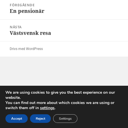
Inläggsnavigering
FÖREGÅENDE
En pensionär
Föregående
inlägg:
NÄSTA
Västsvensk resa
Nästa
inlägg:
Drivs med WordPress
We are using cookies to give you the best experience on our
website.
You can find out more about which cookies we are using or
switch them off in
settings
.
Accept
Reject
Settings