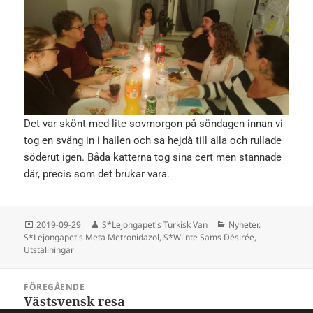
Det var skönt med lite sovmorgon på söndagen innan vi
tog en sväng in i hallen och sa hejdå till alla och rullade
söderut igen. Båda katterna tog sina cert men stannade
där, precis som det brukar vara.
Postat
Författare
Kategorier
2019-09-29
S*Lejongapet's Turkisk Van
Nyheter
,
S*Lejongapet's Meta Metronidazol
,
S*Wi'nte Sams Désirée
,
Utställningar
Inläggsnavigering
FÖREGÅENDE
Västsvensk resa
Föregående