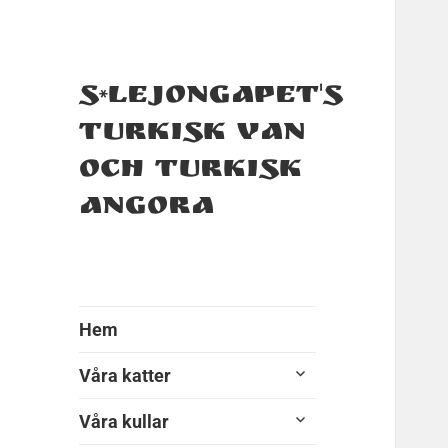
S*Lejongapet's
Turkisk Van
och Turkisk
Angora
Hem
expandera
Våra katter
undermeny
expandera
Våra kullar
undermeny