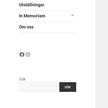
Utställningar
expandera
In Memoriam
undermeny
Om oss
Facebook
Instagram
Sök
SÖK