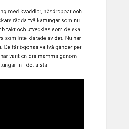
kning med kvaddlar, näsdroppar och
ckats rädda två kattungar som nu
abb takt och utvecklas som de ska
fyra som inte klarade av det. Nu har
a. De får ögonsalva två gånger per
t har varit en bra mamma genom
ungar in i det sista.