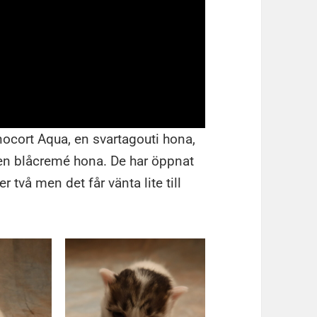
inocort Aqua, en svartagouti hona,
 en blåcremé hona. De har öppnat
r två men det får vänta lite till