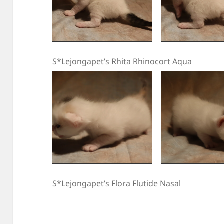
S*Lejongapet’s Rhita Rhinocort Aqua
S*Lejongapet’s Flora Flutide Nasal