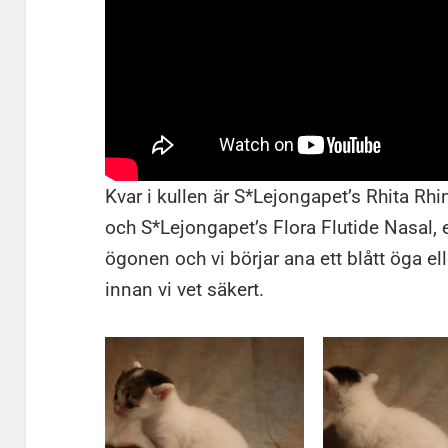
Kvar i kullen är S*Lejongapet’s Rhita Rh
och S*Lejongapet’s Flora Flutide Nasal,
ögonen och vi börjar ana ett blått öga elle
innan vi vet säkert.