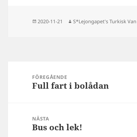
Postat
Författare
2020-11-21
S*Lejongapet's Turkisk Van
Inläggsnavigering
FÖREGÅENDE
Full fart i bolådan
Föregående
inlägg:
NÄSTA
Bus och lek!
Nästa
inlägg: