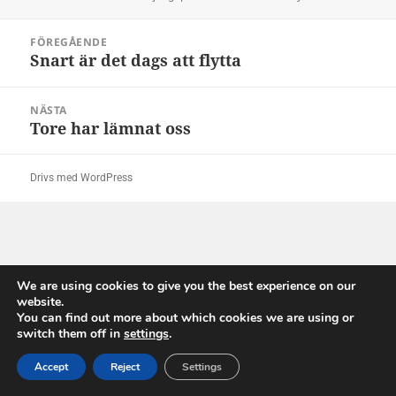
Inläggsnavigering
FÖREGÅENDE
Snart är det dags att flytta
Föregående
inlägg:
NÄSTA
Tore har lämnat oss
Nästa
inlägg:
Drivs med WordPress
We are using cookies to give you the best experience on our
website.
You can find out more about which cookies we are using or
switch them off in
settings
.
Accept
Reject
Settings