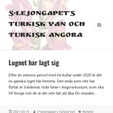
S*Lejongapet's
Turkisk Van och
MENY
Turkisk Angora
OCH
WIDGETS
Lugnet har lagt sig
Efter en intensiv period med tre kullar under 2020 är det
nu ganska lugnt här hemma. Den enda som inte har
flyttat är Valdemar, röda faran i Angora-kostym, som ska
till Norge och dit är det inte lätt att åka för stunden…
Postat
Författare
Kategorier
2021-03-19
S*Lejongapet's Turkisk Van
Nyheter