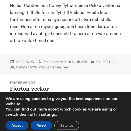
Nu har Carsten och Conny flyttat medan Pekka väntar på
lämpligt tillfälle för sin flytt till Finland. Pepita letar
fortfarande efter sina nya tjänare att styra och ställa
med. Hon är en mysig, gosig och busig liten dam, är du
intresserad av att ge henne ett bra hem är du välkommen
att ta kontakt med oss!
Postat
Författare
Kategorier
2022-04-25
S*Lejongapet's Turkisk Van
Kull 2021-11-
30
,
Nyheter
,
S*Wi'nte Sams Désirée
Inläggsnavigering
FÖREGÅENDE
Fjorton veckor
Föregående
inlägg:
We are using cookies to give you the best experience on our
website.
NÄSTA
You can find out more about which cookies we are using or
Blöta kattungar
Nästa
switch them off in
settings
.
inlägg:
Accept
Reject
Settings
Drivs med WordPress