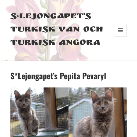
S*Lejongapet's
Turkisk Van och
MENY
Turkisk Angora
OCH
WIDGETS
S*Lejongapet’s Pepita Pevaryl