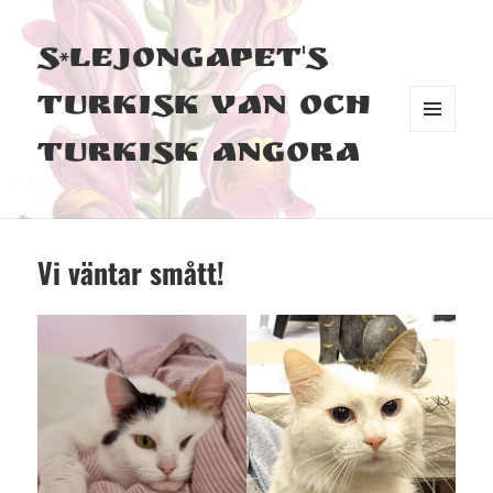
S*Lejongapet's
Turkisk Van och
MENY
Turkisk Angora
OCH
WIDGETS
Vi väntar smått!