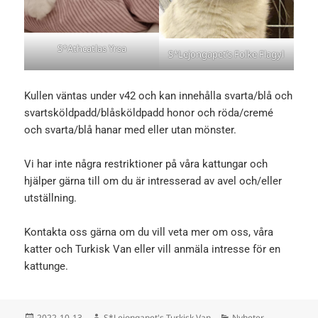
S*Athcatlas Yrsa
S*Lejongapet’s Folke Flagyl
Kullen väntas under v42 och kan innehålla svarta/blå och
svartsköldpadd/blåsköldpadd honor och röda/cremé
och svarta/blå hanar med eller utan mönster.
Vi har inte några restriktioner på våra kattungar och
hjälper gärna till om du är intresserad av avel och/eller
utställning.
Kontakta oss gärna om du vill veta mer om oss, våra
katter och Turkisk Van eller vill anmäla intresse för en
kattunge.
Postat
Författare
Kategorier
2022-10-13
S*Lejongapet's Turkisk Van
Nyheter
,