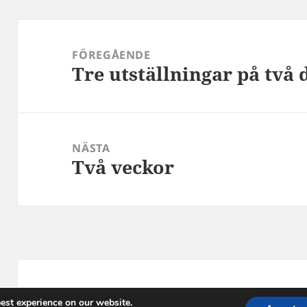
Inläggsnavigering
FÖREGÅENDE
Tre utställningar på två 
Föregående
inlägg:
NÄSTA
Två veckor
Nästa
inlägg:
Drivs med WordPress
est experience on our website.