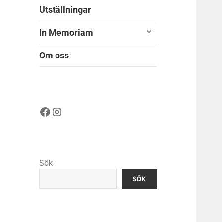
Utställningar
expandera
In Memoriam
undermeny
Om oss
Facebook
Instagram
Sök
SÖK