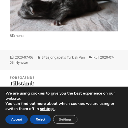
Blå hona
Postat
Författare
Kategorier
2020-07-06
S*Lejongapet's Turkisk Van
Kull 2020-07-
05
,
Nyheter
Inläggsnavigering
FÖREGÅENDE
Tillstånd!
Föregående
inlägg:
We are using cookies to give you the best experience on our
website.
NÄSTA
You can find out more about which cookies we are using or
Glenn börjar bli stor!
Nästa
switch them off in
settings
.
inlägg:
Accept
Reject
Settings
Drivs med WordPress