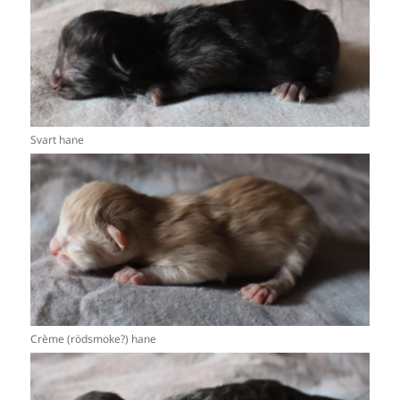
Svart hane
Crème (rödsmoke?) hane