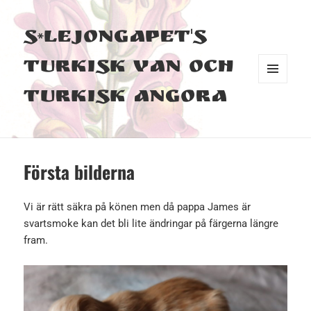
S*Lejongapet's
Turkisk Van och
MENY
Turkisk Angora
OCH
WIDGETS
Första bilderna
Vi är rätt säkra på könen men då pappa James är
svartsmoke kan det bli lite ändringar på färgerna längre
fram.