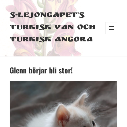
S*Lejongapet's
Turkisk Van och
MENY
Turkisk Angora
OCH
WIDGETS
Glenn börjar bli stor!