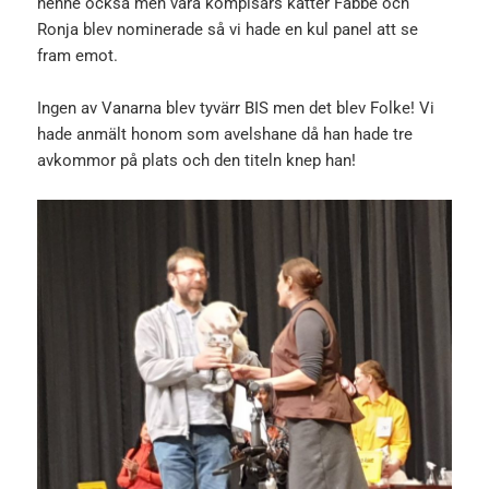
henne också men våra kompisars katter Fabbe och
Ronja blev nominerade så vi hade en kul panel att se
fram emot.
Ingen av Vanarna blev tyvärr BIS men det blev Folke! Vi
hade anmält honom som avelshane då han hade tre
avkommor på plats och den titeln knep han!