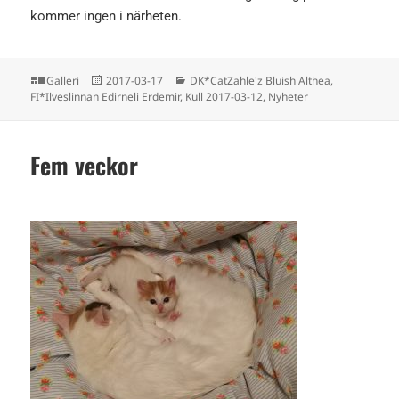
kommer ingen i närheten.
Format
Postat
Kategorier
Galleri
2017-03-17
DK*CatZahle'z Bluish Althea
,
FI*Ilveslinnan Edirneli Erdemir
,
Kull 2017-03-12
,
Nyheter
Fem veckor