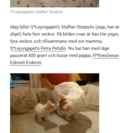
S*Lejongapet’s Staffan Strepsils
Idag fyller S*Lejongapet’s Staffan Strepsils (jepp, han är
döpt!) hela fem veckor. På bilden ovan är han lite yngre,
fyra veckor, och tillsammans med sin mamma,
S*Lejongapet’s Petra Petidin
. Nu har han med råge
passerat 600 gram och busar med pappa,
FI*Ilveslinnan
Edirneli Erdemir
.