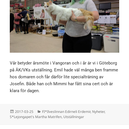
Vår betyder årsmöte i Vangoran och i år är vi i Göteborg
på ÄK/VKs utställning. Emil hade väl många ben framme
hos domaren och får därför lite specialträning av
Josefin. Både han och Mimmi har fått sina cert och är
klara för dagen.
Postat
Kategorier
2017-03-25
FI*Ilveslinnan Edirneli Erdemir
,
Nyheter
,
S*Lejongapet's Martha Matrifen
,
Utställningar