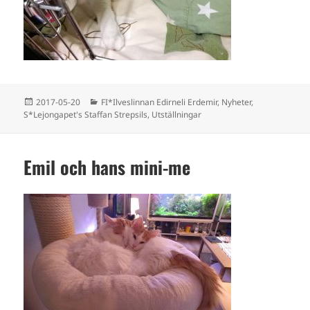
Postat
Kategorier
2017-05-20
FI*Ilveslinnan Edirneli Erdemir
,
Nyheter
,
S*Lejongapet's Staffan Strepsils
,
Utställningar
Emil och hans mini-me