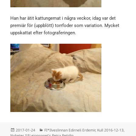
Han har ätit kattungemat i några veckor, idag var det
premiär för (uppblött) torrfoder som variation. Mycket
uppskattat efter fotograferingen.
Postat
Kategorier
2017-01-24
FI*Ilveslinnan Edirneli Erdemir
,
Kull 2016-12-13
,
Nyheter
,
S*Lejongapet's Petra Petidin