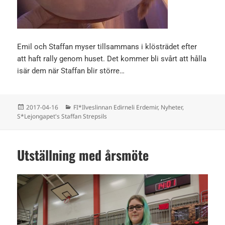
Emil och Staffan myser tillsammans i klösträdet efter
att haft rally genom huset. Det kommer bli svårt att hålla
isär dem när Staffan blir större…
Postat
Kategorier
2017-04-16
FI*Ilveslinnan Edirneli Erdemir
,
Nyheter
,
S*Lejongapet's Staffan Strepsils
Utställning med årsmöte