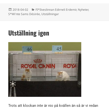
Postat
Kategorier
2018-04-02
FI*Ilveslinnan Edirneli Erdemir
,
Nyheter
,
S*Wi'nte Sams Désirée
,
Utställningar
Utställning igen
Trots att klockan inte är nio på kvällen än så är vi redan