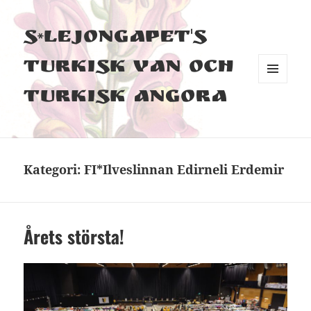
S*Lejongapet's
Turkisk Van och
MENY
Turkisk Angora
OCH
WIDGETS
Kategori:
FI*Ilveslinnan Edirneli Erdemir
Årets största!