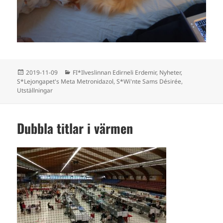
Postat
Kategorier
2019-11-09
FI*Ilveslinnan Edirneli Erdemir
,
Nyheter
,
S*Lejongapet's Meta Metronidazol
,
S*Wi'nte Sams Désirée
,
Utställningar
Dubbla titlar i värmen