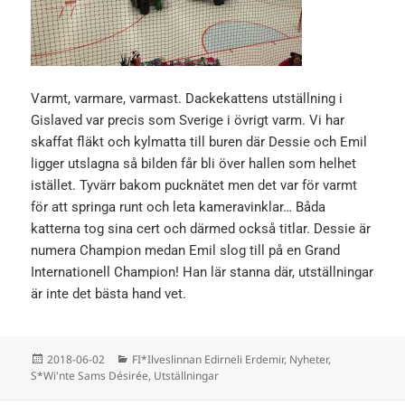
Varmt, varmare, varmast. Dackekattens utställning i
Gislaved var precis som Sverige i övrigt varm. Vi har
skaffat fläkt och kylmatta till buren där Dessie och Emil
ligger utslagna så bilden får bli över hallen som helhet
istället. Tyvärr bakom pucknätet men det var för varmt
för att springa runt och leta kameravinklar… Båda
katterna tog sina cert och därmed också titlar. Dessie är
numera Champion medan Emil slog till på en Grand
Internationell Champion! Han lär stanna där, utställningar
är inte det bästa hand vet.
Postat
Kategorier
2018-06-02
FI*Ilveslinnan Edirneli Erdemir
,
Nyheter
,
S*Wi'nte Sams Désirée
,
Utställningar