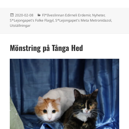
Postat
Kategorier
2020-02-08
FI*Ilveslinnan Edirneli Erdemir
,
Nyheter
,
S*Lejongapet's Folke Flagyl
,
S*Lejongapet's Meta Metronidazol
,
Utställningar
Mönstring på Tånga Hed